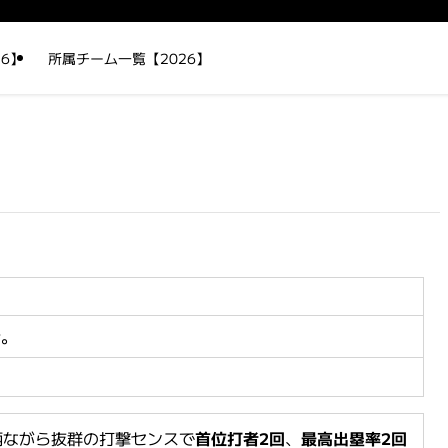
6】
所属チーム一覧【2026】
者。
柄ながら抜群の打撃センスで
首位打者2回
、
最高出塁率2回