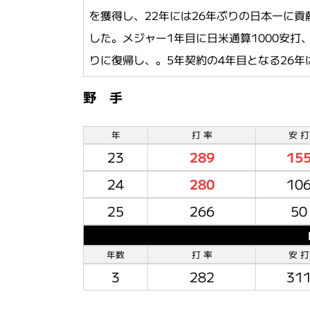
を獲得し、22年には26年ぶりの日本一に
した。メジャー1年目に日米通算1000安打
りに復帰し、。5年契約の4年目となる26
野 手
年
打 率
安 打
23
289
15
24
280
10
25
266
50
年数
打 率
安 打
3
282
31