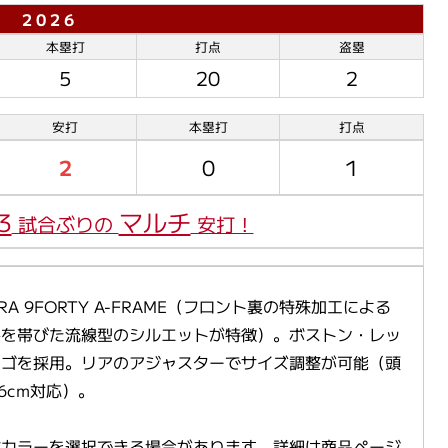
2 0 2 6
本塁打
打点
盗塁
5
20
2
安打
本塁打
打点
2
0
1
3
マルチ
試合ぶりの
安打！
ERA 9FORTY A-FRAME（フロント裏の特殊加工による
みを帯びた流線型のシルエットが特徴）。ボストン・レッ
ロゴを採用。リアのアジャスターでサイズ調整が可能（頭
.6cm対応）。

数カラーを選択できる場合があります。詳細は商品ページ