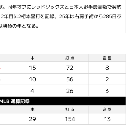
貢献。同年オフにレッドソックスと日本人野手最高額で契約
、2年目に2桁本塁打を記録。25年は右肩手術から285日ぶ
年は勝負の年となる。
本
打 点
盗 塁
5
15
72
8
6
10
56
2
4
26
3
MLB 通算記録
本
打 点
盗 塁
1
29
154
13