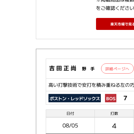
をご確認くださ
楽天市場で見
吉 田 正 尚
野 手
詳細ページへ
高い打撃技術で安打を積み重ねる左の
７
ボストン・レッドソックス
BOS
日付
打数
4
08/05