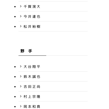
千 賀 滉 大
今 井 達 也
松 井 裕 樹
野 手
大 谷 翔 平
鈴 木 誠 也
吉 田 正 尚
村 上 宗 隆
岡 本 和 真