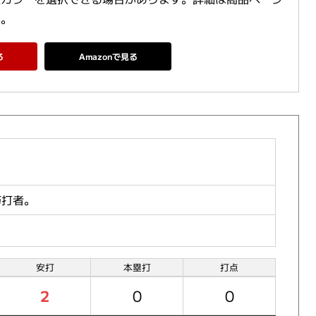
い。
る
Amazonで見る
巧打者。
安打
本塁打
打点
2
0
0