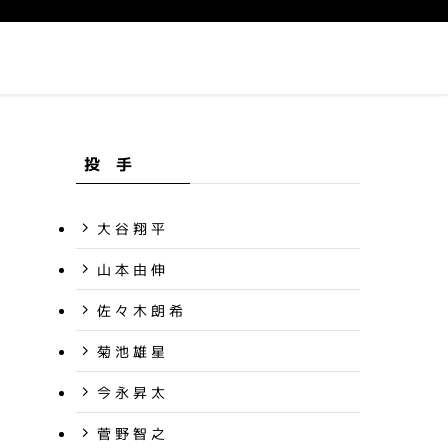
投 手
大 谷 翔 平
山 本 由 伸
佐 々 木 朗 希
菊 池 雄 星
今 永 昇 太
菅 野 智 之