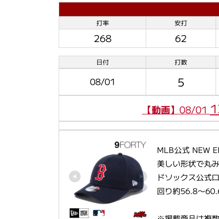
打率
安打
268
62
日付
打数
5
08/01
1
【動画】
08/01
MLB公式 NEW 
美しい形状で丸
ドソックス公式
回り約56.8〜60
※掲載商品は複