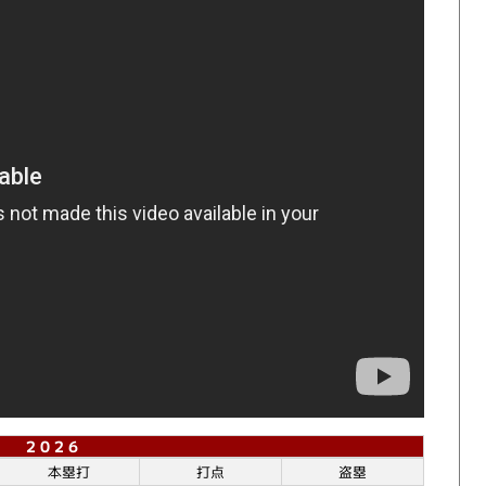
2 0 2 6
本塁打
打点
盗塁