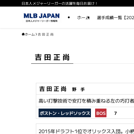
日本人メジャーリーガーの活躍を毎日お届け！
ホーム
選手成績一覧【202
ホーム
吉 田 正 尚
吉 田 正 尚
吉 田 正 尚
野 手
高い打撃技術で安打を積み重ねる左の巧打
ボストン・レッドソックス
BOS
S
７
2015年ドラフト1位でオリックス入団。小