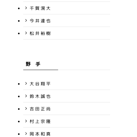
千 賀 滉 大
今 井 達 也
松 井 裕 樹
野 手
大 谷 翔 平
鈴 木 誠 也
吉 田 正 尚
村 上 宗 隆
岡 本 和 真