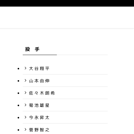
投 手
大 谷 翔 平
山 本 由 伸
佐 々 木 朗 希
菊 池 雄 星
今 永 昇 太
菅 野 智 之